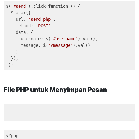
$(
'#send'
).click(
function
 (
) 
{

  $.ajax({

url
: 
'send.php'
,

method
: 
'POST'
,

data
: {

username
: $(
'#username'
).val(),

message
: $(
'#message'
).val()

    }

  });

});
File PHP untuk Menyimpan Pesan