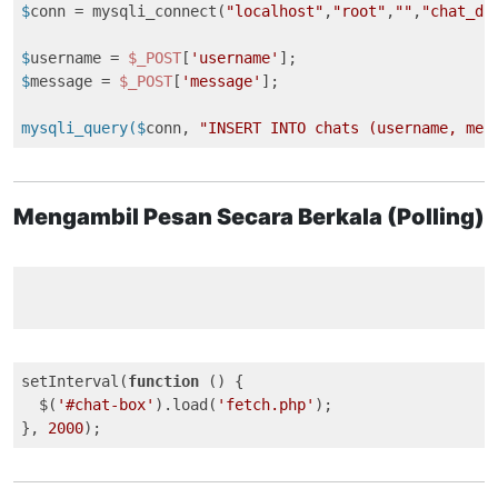
$
conn = mysqli_connect(
"localhost"
,
"root"
,
""
,
"chat_db
$
username = 
$_POST
[
'username'
];
$
message = 
$_POST
[
'message'
];
mysqli_query($
conn, 
"INSERT INTO chats (username, mes
Mengambil Pesan Secara Berkala (Polling)
setInterval(
function
 (
) 
{

  $(
'#chat-box'
).load(
'fetch.php'
);

}, 
2000
);