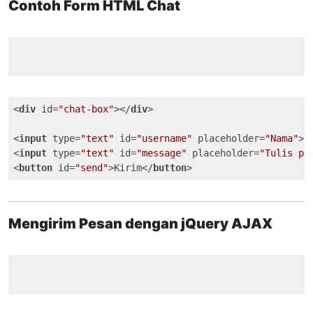
Contoh Form HTML Chat
<
div
id
=
"chat-box"
>
</
div
>
<
input
type
=
"text"
id
=
"username"
placeholder
=
"Nama"
>
<
input
type
=
"text"
id
=
"message"
placeholder
=
"Tulis pe
<
button
id
=
"send"
>
Kirim
</
button
>
Mengirim Pesan dengan jQuery AJAX