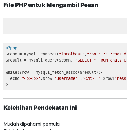
File PHP untuk Mengambil Pesan
<?php
$conn = mysqli_connect(
"localhost"
,
"root"
,
""
,
"chat_db
$result = mysqli_query($conn, 
"SELECT * FROM chats OR
while
($row = mysqli_fetch_assoc($result)){

echo
"<p><b>"
.$row[
'username'
].
"</b>: "
.$row[
'messa
}
Kelebihan Pendekatan Ini
Mudah dipahami pemula