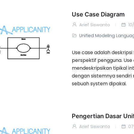
Use Case Diagram
Arief Siswanto
10
Unified Modeling Langua
Use case adalah deskripsi 
perspektif pengguna. Use
mendeskripsikan tipikal i
dengan sistemnya sendiri
sebuah system dipakai.
Pengertian Dasar Un
Arief Siswanto
07