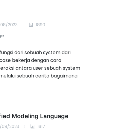
/08/2023
1890
ge
fungsi dari sebuah system dari
 case bekerja dengan cara
nteraksi antara user sebuah system
 melalui sebuah cerita bagaimana
ified Modeling Language
/08/2023
1617