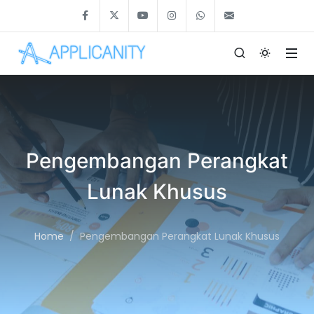
Pengembangan Perangkat
Lunak Khusus
Home
Pengembangan Perangkat Lunak Khusus