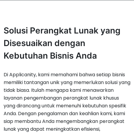
Solusi Perangkat Lunak yang
Disesuaikan dengan
Kebutuhan Bisnis Anda
Di Applicanity, kami memahami bahwa setiap bisnis
memiliki tantangan unik yang memerlukan solusi yang
tidak biasa. Itulah mengapa kami menawarkan
layanan pengembangan perangkat lunak khusus
yang dirancang untuk memenuhi kebutuhan spesifik
Anda. Dengan pengalaman dan keahlian kami, kami
siap membantu Anda mengembangkan perangkat
lunak yang dapat meningkatkan efisiensi,