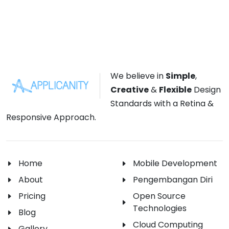
We believe in
Simple
,
Creative
&
Flexible
Design
Standards with a Retina &
Responsive Approach.
Home
Mobile Development
About
Pengembangan Diri
Pricing
Open Source
Technologies
Blog
Cloud Computing
Gallery