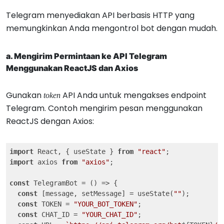
Telegram menyediakan API berbasis HTTP yang
memungkinkan Anda mengontrol bot dengan mudah.
a. Mengirim Permintaan ke API Telegram
Menggunakan ReactJS dan Axios
Gunakan
API Anda untuk mengakses endpoint
token
Telegram. Contoh mengirim pesan menggunakan
ReactJS dengan Axios:
import
 React, { useState } 
from
"react"
import
 axios 
from
"axios"
;

const
 TelegramBot = 
()
 =>
 {

const
 [message, setMessage] = useState(
""
);

const
 TOKEN = 
"YOUR_BOT_TOKEN"
;

const
 CHAT_ID = 
"YOUR_CHAT_ID"
;
