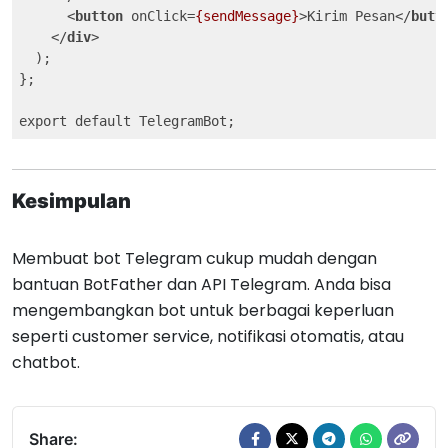
<
button
onClick
=
{sendMessage}
>
Kirim Pesan
</
butt
</
div
>
  );

};

export default TelegramBot;
Kesimpulan
Membuat bot Telegram cukup mudah dengan
bantuan BotFather dan API Telegram. Anda bisa
mengembangkan bot untuk berbagai keperluan
seperti customer service, notifikasi otomatis, atau
chatbot.
Share: