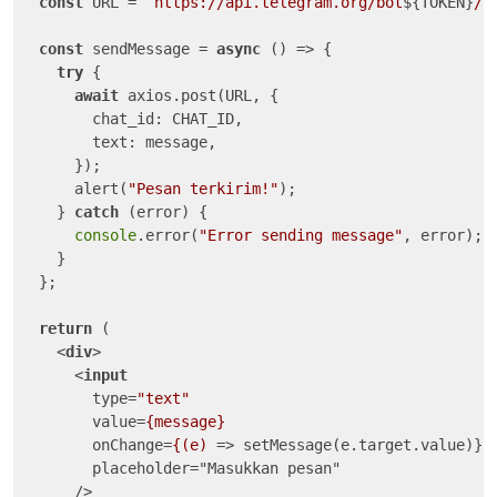
const
 URL = 
`https://api.telegram.org/bot
${TOKEN}
/s
const
 sendMessage = 
async
 () => {

try
 {

await
 axios.post(URL, {

chat_id
: CHAT_ID,

text
: message,

      });

      alert(
"Pesan terkirim!"
);

    } 
catch
 (error) {

console
.error(
"Error sending message"
, error);

    }

  };

return
 (

<
div
>
<
input
type
=
"text"
value
=
{message}
onChange
=
{(e)
 =>
 setMessage(e.target.value)}

        placeholder="Masukkan pesan"

      />
