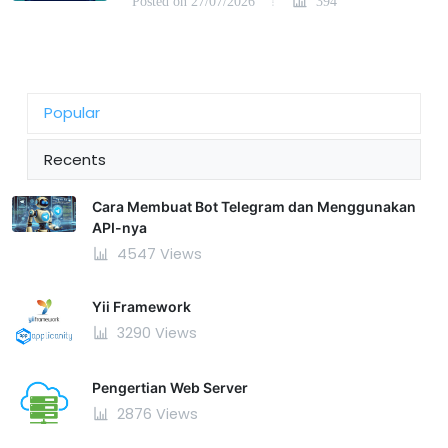
Posted on 27/07/2026
394
Popular
Recents
Cara Membuat Bot Telegram dan Menggunakan
API-nya
4547 Views
Yii Framework
3290 Views
Pengertian Web Server
2876 Views