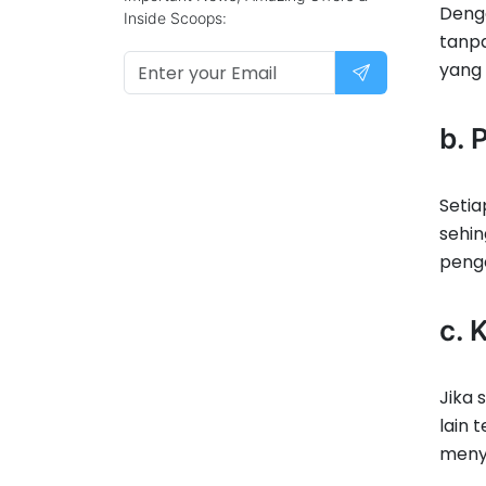
Deng
Inside Scoops:
tanpa
yang 
b. 
Setia
sehin
peng
c. 
Jika 
lain 
menye