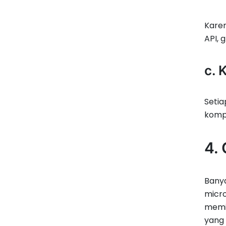
Karen
API, 
c.
Setia
komp
4.
Banya
micro
memis
yang 