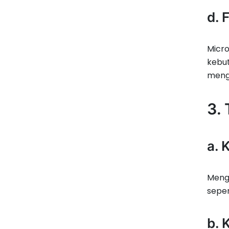
d. 
Micro
kebut
meng
3.
a. 
Menge
seper
b. 