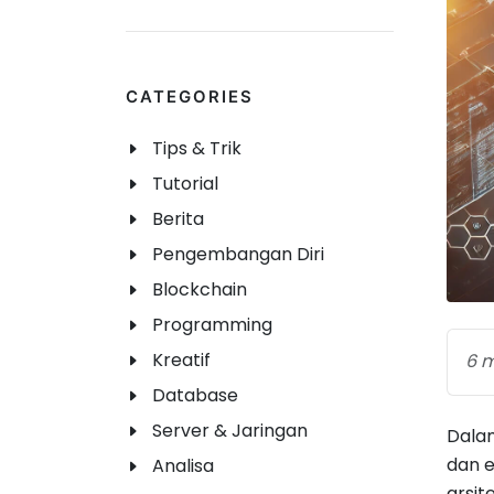
CATEGORIES
Tips & Trik
Tutorial
Berita
Pengembangan Diri
Blockchain
Programming
Kreatif
6 m
Database
Server & Jaringan
Dalam
dan e
Analisa
arsit