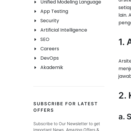
Unified Modeling Language
setia
App Testing
lain.
Security
peng
Artificial Intelligence
SEO
1. 
Careers
DevOps
Arsi
Akademik
menja
jawab
2.
SUBSCRIBE FOR LATEST
OFFERS
a. 
Subscribe to Our Newsletter to get
Important News, Amazing Offers &