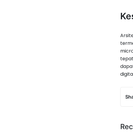
Ke
Arsi
terma
micr
tepat
dapat
digital
Sha
Rec