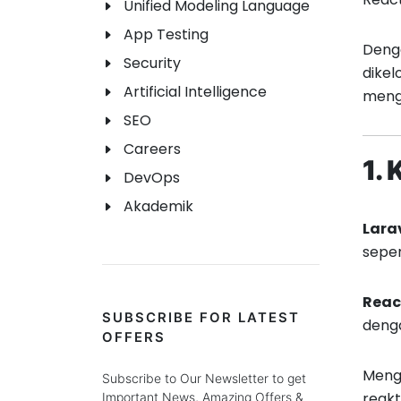
Unified Modeling Language
App Testing
Deng
Security
dikel
Artificial Intelligence
meng
SEO
Careers
1.
DevOps
Akademik
Lara
seper
Reac
SUBSCRIBE FOR LATEST
deng
OFFERS
Meng
Subscribe to Our Newsletter to get
reakti
Important News, Amazing Offers &