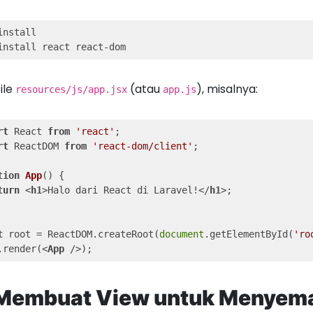
install react react-dom
file
(atau
), misalnya:
resources/js/app.jsx
app.js
rt
 React 
from
'react'
rt
 ReactDOM 
from
'react-dom/client'
;

tion
App
(
) 
{

turn
<
h1
>
Halo dari React di Laravel!
</
h1
>
;

t
 root = ReactDOM.createRoot(
document
.getElementById(
'ro
.render(
<
App
 />
);
 Membuat View untuk Menyema