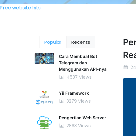
Free website hits
Pe
Popular
Recents
Re
Cara Membuat Bot
Telegram dan
24
Menggunakan API-nya
4537 Views
Yii Framework
3279 Views
Pengertian Web Server
2863 Views