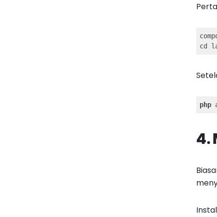
Perta
comp
cd l
Setel
php
 
4.
Biasa
menye
Insta