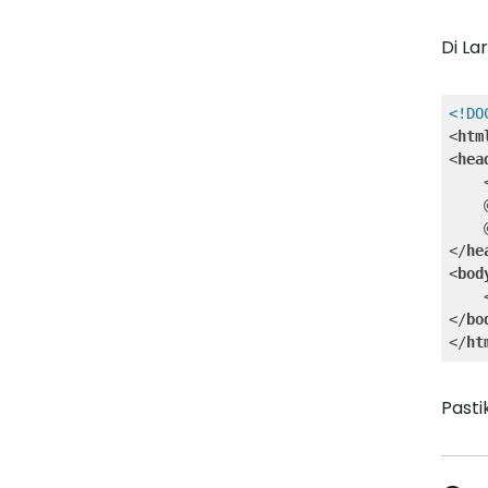
Di La
<!DO
<
htm
<
hea
    
</
he
<
bod
</
bo
</
ht
Past