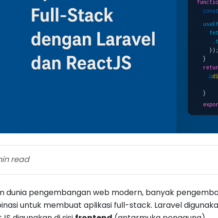
in read
m dunia pengembangan web modern, banyak pengemba
nasi untuk membuat aplikasi full-stack. Laravel digunakan
JS digunakan di sisi
frontend
(antarmuka pengguna).