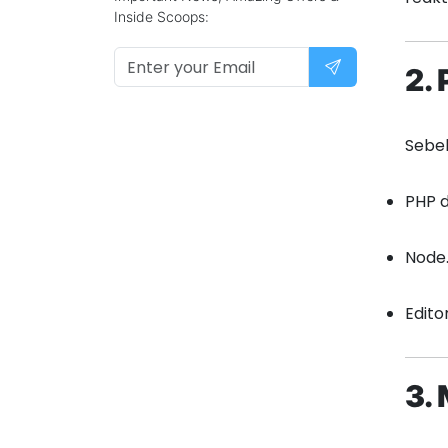
Inside Scoops:
2.
Sebel
PHP 
Node.
Edito
3.