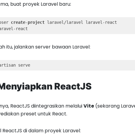
ma, buat proyek Laravel baru:
oser 
create
-
project
 laravel/laravel laravel-react

aravel-react
ah itu, jalankan server bawaan Laravel:
artisan serve
 Menyiapkan ReactJS
nya, ReactJS diintegrasikan melalui
Vite
(sekarang Larave
diakan preset untuk React.
ll ReactJS di dalam proyek Laravel: