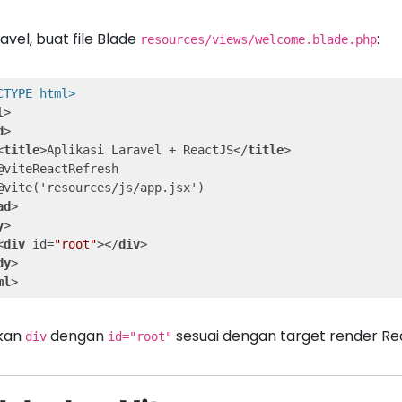
ravel, buat file Blade
:
resources/views/welcome.blade.php
CTYPE html>
l
>
d
>
<
title
>
Aplikasi Laravel + ReactJS
</
title
>
@viteReactRefresh

ad
>
y
>
<
div
id
=
"root"
>
</
div
>
dy
>
ml
>
ikan
dengan
sesuai dengan target render Re
div
id="root"