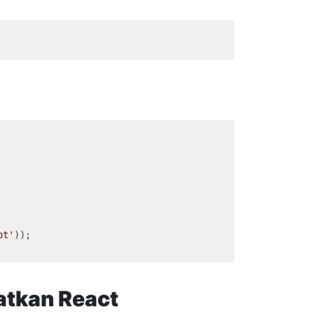
ot'
));

tkan React