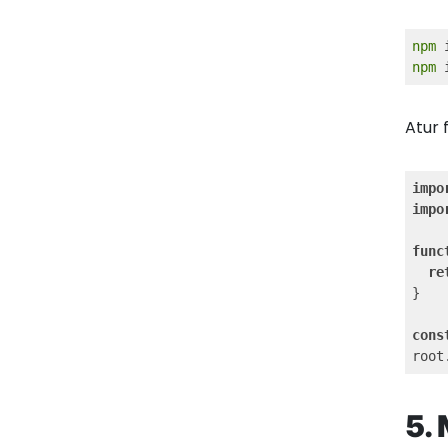
npm
npm
 
Atur 
impo
impo
func
re
}

cons
root
5.