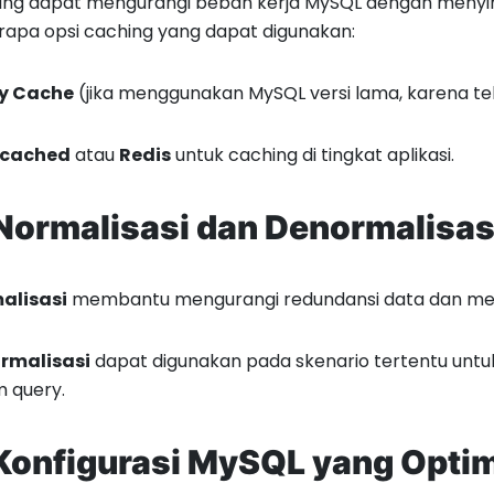
ng dapat mengurangi beban kerja MySQL dengan menyimp
apa opsi caching yang dapat digunakan:
y Cache
(jika menggunakan MySQL versi lama, karena tel
cached
atau
Redis
untuk caching di tingkat aplikasi.
Normalisasi dan Denormalisas
alisasi
membantu mengurangi redundansi data dan meni
rmalisasi
dapat digunakan pada skenario tertentu untu
 query.
Konfigurasi MySQL yang Opti