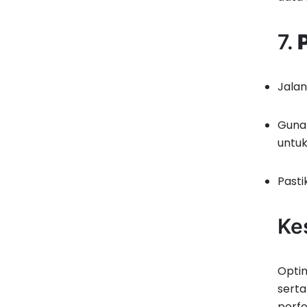
7.
Jala
Guna
untuk
Past
Ke
Optim
serta
perfo