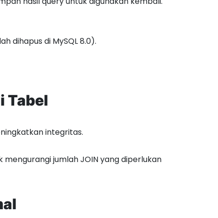
an hasil query untuk digunakan kembali.
ah dihapus di MySQL 8.0).
i Tabel
ngkatkan integritas.
k mengurangi jumlah JOIN yang diperlukan
mal