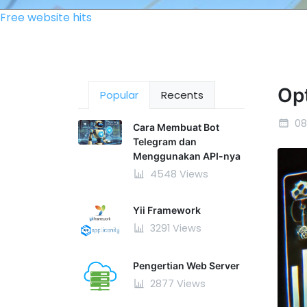
Free website hits
Op
Popular
Recents
08
Cara Membuat Bot
Telegram dan
Menggunakan API-nya
4548 Views
Yii Framework
3291 Views
Pengertian Web Server
2877 Views