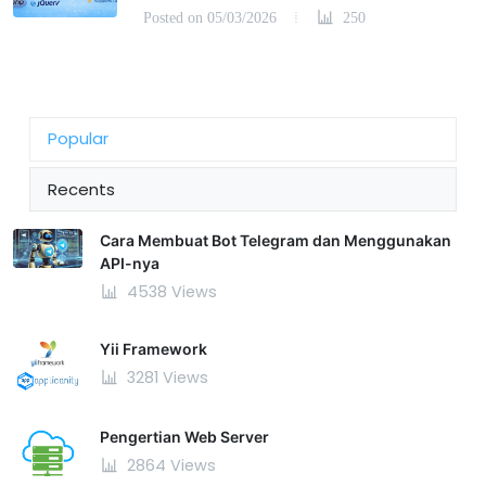
AJAX untuk Website Interaktif
Posted on 05/03/2026
250
Popular
Recents
Cara Membuat Bot Telegram dan Menggunakan
API-nya
4538 Views
Yii Framework
3281 Views
Pengertian Web Server
2864 Views