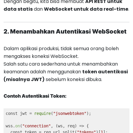
Dengan begitu, kita bisa membuat
API REST untuk
data statis
dan
WebSocket untuk data real-time
.
2. Menambahkan Autentikasi WebSocket
Dalam aplikasi produksi, tidak semua orang boleh
mengakses koneksi WebSocket.
Salah satu cara sederhana untuk menambahkan
keamanan adalah menggunakan
token autentikasi
(misalnya JWT)
sebelum koneksi dibuka.
Contoh Autentikasi Token:
const jwt = 
require
(
"jsonwebtoken"
);

wss.
on
(
"connection"
, 
(ws, req)
 =>
 {

  const token = req.url.split(
"token="
)[
1
];
