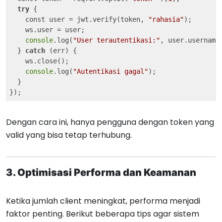
try
 {

    const user = jwt.verify(token, 
"rahasia"
);

    ws.user = user;

console
.log(
"User terautentikasi:"
, user.username)
  } 
catch
 (err) {

    ws.close();

console
.log(
"Autentikasi gagal"
);

  }

Dengan cara ini, hanya pengguna dengan token yang
valid yang bisa tetap terhubung.
3. Optimisasi Performa dan Keamanan
Ketika jumlah client meningkat, performa menjadi
faktor penting. Berikut beberapa tips agar sistem