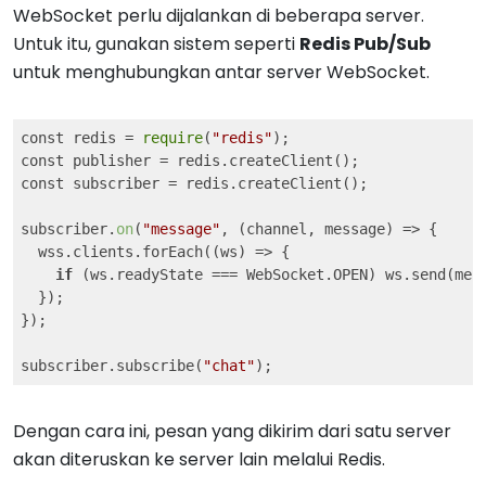
WebSocket perlu dijalankan di beberapa server.
Untuk itu, gunakan sistem seperti
Redis Pub/Sub
untuk menghubungkan antar server WebSocket.
const redis = 
require
(
"redis"
);

const publisher = redis.createClient();

const subscriber = redis.createClient();

subscriber.
on
(
"message"
, 
(channel, message)
 =>
 {

  wss.clients.forEach(
(ws)
 =>
 {

if
 (ws.readyState === WebSocket.OPEN) ws.send(mess
  });

});

subscriber.subscribe(
"chat"
);
Dengan cara ini, pesan yang dikirim dari satu server
akan diteruskan ke server lain melalui Redis.