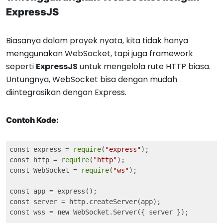
ExpressJS
Biasanya dalam proyek nyata, kita tidak hanya
menggunakan WebSocket, tapi juga framework
seperti
ExpressJS
untuk mengelola rute HTTP biasa.
Untungnya, WebSocket bisa dengan mudah
diintegrasikan dengan Express.
Contoh Kode:
const express = 
require
(
"express"
);

const http = 
require
(
"http"
);

const WebSocket = 
require
(
"ws"
);

const app = express();

const server = http.createServer(app);

const wss = 
new
 WebSocket.Server({ server });
