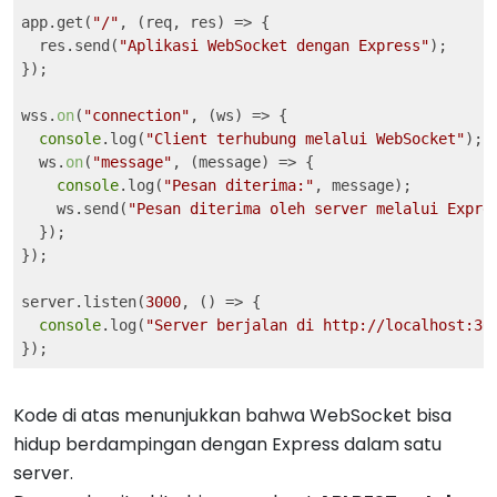
app.get(
"/"
, 
(req, res)
 =>
 {

  res.send(
"Aplikasi WebSocket dengan Express"
);

});

wss.
on
(
"connection"
, 
(ws)
 =>
 {

console
.log(
"Client terhubung melalui WebSocket"
);

  ws.
on
(
"message"
, 
(message)
 =>
 {

console
.log(
"Pesan diterima:"
, message);

    ws.send(
"Pesan diterima oleh server melalui Expre
  });

});

server.listen(
3000
, 
()
 =>
 {

console
.log(
"Server berjalan di http://localhost:30
Kode di atas menunjukkan bahwa WebSocket bisa
hidup berdampingan dengan Express dalam satu
server.