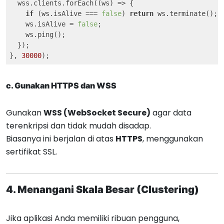
  wss.clients.forEach(
(ws)
 =>
 {

if
 (ws.isAlive === 
false
) 
return
 ws.terminate();

    ws.isAlive = 
false
;

    ws.ping();

  });

}, 
30000
);
c. Gunakan HTTPS dan WSS
Gunakan
WSS (WebSocket Secure)
agar data
terenkripsi dan tidak mudah disadap.
Biasanya ini berjalan di atas
HTTPS
, menggunakan
sertifikat SSL.
4. Menangani Skala Besar (Clustering)
Jika aplikasi Anda memiliki ribuan pengguna,