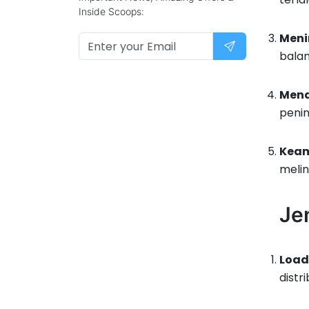
Inside Scoops:
Meni
balan
Mend
penin
Keam
melin
Je
Load
distri