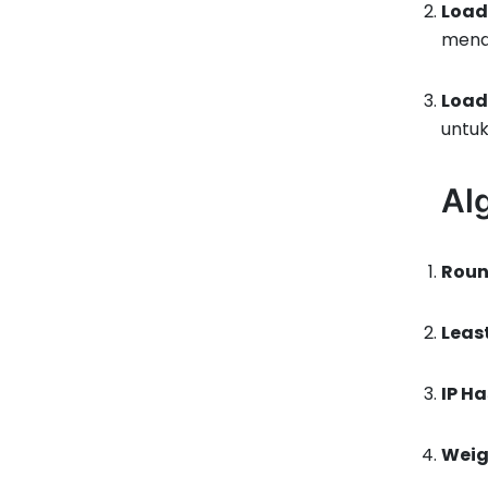
Load
mendi
Load
untuk
Al
Roun
Leas
IP H
Weig