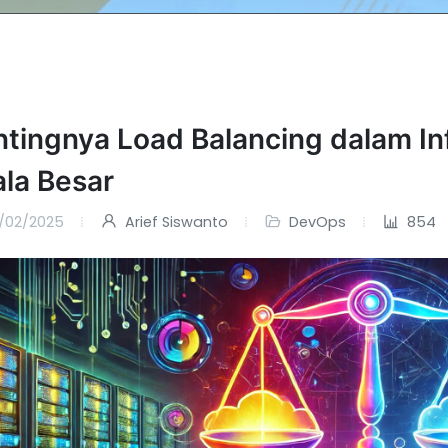
tingnya Load Balancing dalam Inf
la Besar
/02/2025
Arief Siswanto
DevOps
854