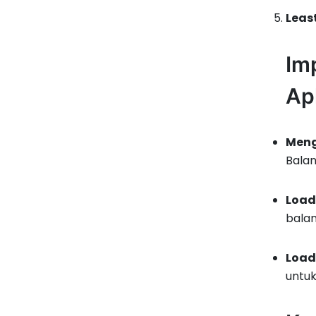
Leas
Im
Ap
Meng
Balan
Load
balan
Load
untuk