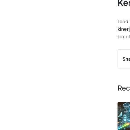
Ke
Load 
kiner
tepat
Sha
Rec