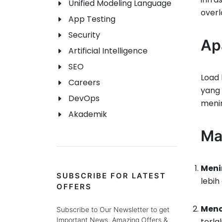
Unified Modeling Language
over
App Testing
Security
Ap
Artificial Intelligence
SEO
Load 
Careers
yang 
DevOps
menin
Akademik
Ma
Meni
SUBSCRIBE FOR LATEST
lebih
OFFERS
Menc
Subscribe to Our Newsletter to get
Important News, Amazing Offers &
terla