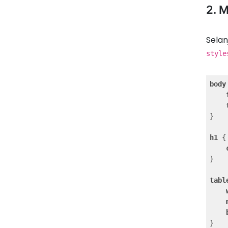
2. 
Selan
style
body
}

h1
 {

}

tabl
}
