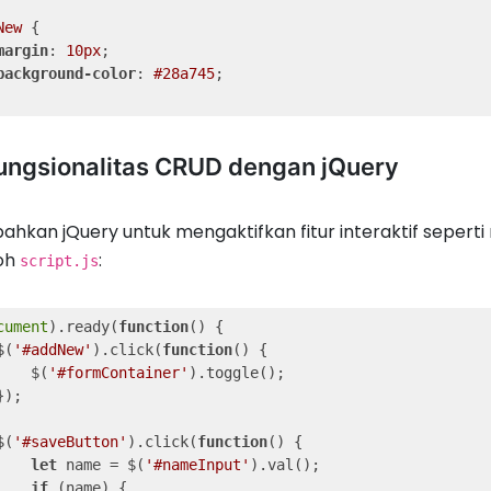
New
 {

margin
: 
10px
;

background-color
: 
#28a745
;

Fungsionalitas CRUD dengan jQuery
hkan jQuery untuk mengaktifkan fitur interaktif seper
oh
:
script.js
cument
).ready(
function
(
) 
{

$(
'#addNew'
).click(
function
(
) 
{

    $(
'#formContainer'
).toggle();

);

$(
'#saveButton'
).click(
function
(
) 
{

let
 name = $(
'#nameInput'
).val();

if
 (name) {
