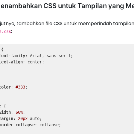
Menambahkan CSS untuk Tampilan yang Me
jutnya, tambahkan file CSS untuk memperindah tampilan 
:
s.css
 {

font-family
: Arial, sans-serif;

text-align
: center;

color
: 
#333
;

e
 {

width
: 
60%
;

margin
: 
20px
 auto;

border-collapse
: collapse;
