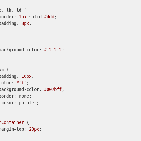
e
, 
th
, 
td
 {

border
: 
1px
 solid 
#ddd
;

padding
: 
8px
;

background-color
: 
#f2f2f2
;

on
 {

padding
: 
10px
;

color
: 
#fff
;

background-color
: 
#007bff
;

border
: none;

cursor
: pointer;

mContainer
 {

margin-top
: 
20px
;
