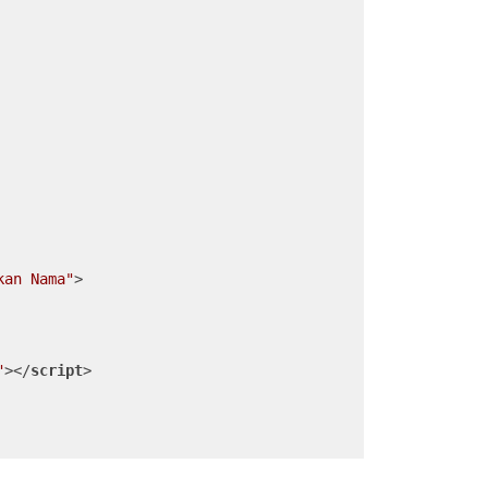
kan Nama"
>
"
>
</
script
>