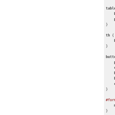
tabl
}

th
 {

}

butt
}

#for
}
