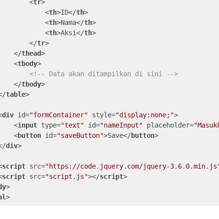
<
tr
>
<
th
>
ID
</
th
>
<
th
>
Nama
</
th
>
<
th
>
Aksi
</
th
>
</
tr
>
</
thead
>
<
tbody
>
<!-- Data akan ditampilkan di sini -->
</
tbody
>
</
table
>
<
div
id
=
"formContainer"
style
=
"display:none;"
>
<
input
type
=
"text"
id
=
"nameInput"
placeholder
=
"Masuk
<
button
id
=
"saveButton"
>
Save
</
button
>
</
div
>
<
script
src
=
"https://code.jquery.com/jquery-3.6.0.min.js
<
script
src
=
"script.js"
>
</
script
>
dy
>
ml
>