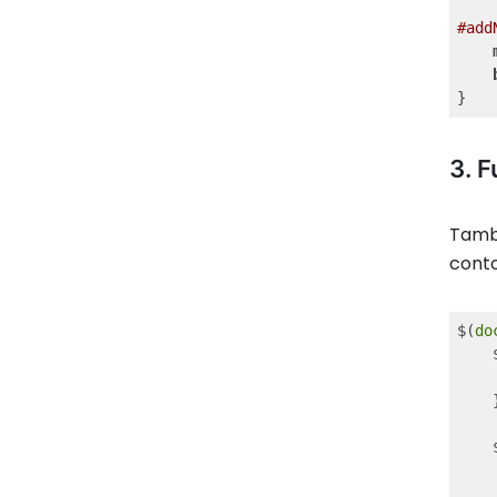
#add
3. 
Tamba
cont
$(
do
    
    
    }
    