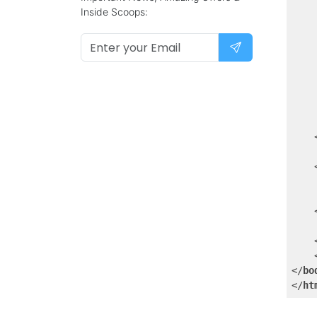
Inside Scoops:
</
bo
</
ht