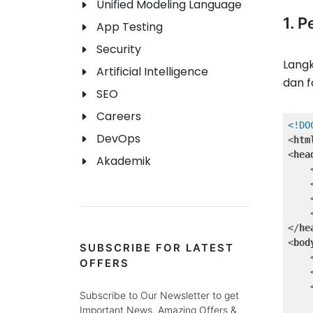
Unified Modeling Language
1. 
App Testing
Security
Lang
Artificial Intelligence
dan 
SEO
Careers
<!DO
DevOps
<
htm
<
hea
Akademik
</
he
<
bod
SUBSCRIBE FOR LATEST
OFFERS
Subscribe to Our Newsletter to get
Important News, Amazing Offers &