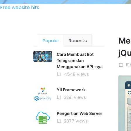
Free website hits
Me
Popular
Recents
jQ
Cara Membuat Bot
Telegram dan
19
Menggunakan API-nya
4548 Views
Yii Framework
3291 Views
Pengertian Web Server
2877 Views