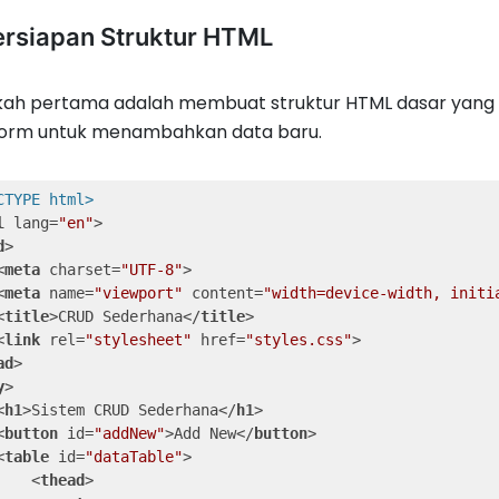
Persiapan Struktur HTML
kah pertama adalah membuat struktur HTML dasar yang
form untuk menambahkan data baru.
CTYPE html>
l
lang
=
"en"
>
d
>
<
meta
charset
=
"UTF-8"
>
<
meta
name
=
"viewport"
content
=
"width=device-width, initi
<
title
>
CRUD Sederhana
</
title
>
<
link
rel
=
"stylesheet"
href
=
"styles.css"
>
ad
>
y
>
<
h1
>
Sistem CRUD Sederhana
</
h1
>
<
button
id
=
"addNew"
>
Add New
</
button
>
<
table
id
=
"dataTable"
>
<
thead
>