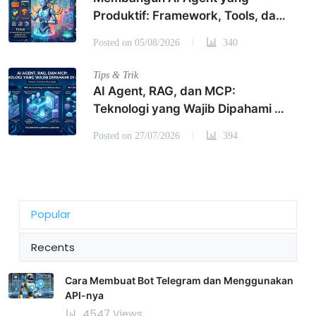
Produktif: Framework, Tools, dan
Best Practices
Posted on 05/08/2026
340
Tips & Trik
AI Agent, RAG, dan MCP:
Teknologi yang Wajib Dipahami di
2026
Posted on 27/07/2026
394
Popular
Recents
Cara Membuat Bot Telegram dan Menggunakan
API-nya
4547 Views