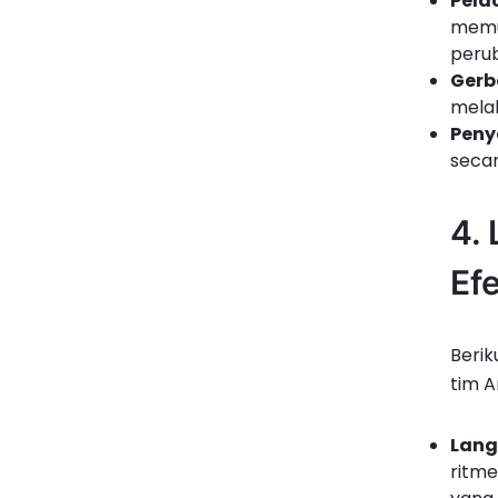
Pela
memu
perub
Gerb
melal
Peny
secar
4.
Efe
Berik
tim A
Lang
ritme