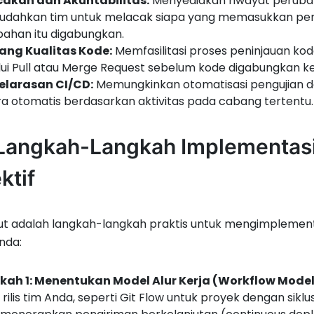
cakan dan Akuntabilitas:
Menyediakan riwayat perubaha
dahkan tim untuk melacak siapa yang memasukkan peru
ahan itu digabungkan.
ang Kualitas Kode:
Memfasilitasi proses peninjauan kod
ui Pull atau Merge Request sebelum kode digabungkan 
elarasan CI/CD:
Memungkinkan otomatisasi pengujian da
a otomatis berdasarkan aktivitas pada cabang tertentu.
 Langkah-Langkah Implementasi
ktif
ut adalah langkah-langkah praktis untuk mengimplement
nda:
kah 1: Menentukan Model Alur Kerja (Workflow Model
 rilis tim Anda, seperti Git Flow untuk proyek dengan siklus