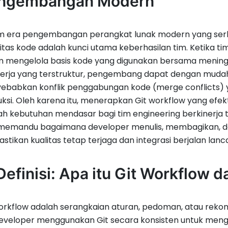
ngembangan Modern
m era pengembangan perangkat lunak modern yang serba
litas kode adalah kunci utama keberhasilan tim. Ketika 
m mengelola basis kode yang digunakan bersama mening
kerja yang terstruktur, pengembang dapat dengan muda
babkan konflik penggabungan kode (merge conflicts) y
ksi. Oleh karena itu, menerapkan Git workflow yang efekt
h kebutuhan mendasar bagi tim engineering berkinerja ti
 memandu bagaimana developer menulis, membagikan, d
tikan kualitas tetap terjaga dan integrasi berjalan lanca
Definisi: Apa itu Git Workflow 
orkflow adalah serangkaian aturan, pedoman, atau rek
eveloper menggunakan Git secara konsisten untuk mengel