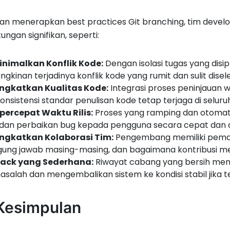
an menerapkan best practices Git branching, tim deve
ungan signifikan, seperti:
nimalkan Konflik Kode:
Dengan isolasi tugas yang disi
gkinan terjadinya konflik kode yang rumit dan sulit dise
ngkatkan Kualitas Kode:
Integrasi proses peninjauan w
onsistensi standar penulisan kode tetap terjaga di seluru
ercepat Waktu Rilis:
Proses yang ramping dan otomatis
 dan perbaikan bug kepada pengguna secara cepat dan a
ngkatkan Kolaborasi Tim:
Pengembang memiliki pema
gung jawab masing-masing, dan bagaimana kontribusi m
back yang Sederhana:
Riwayat cabang yang bersih mem
salah dan mengembalikan sistem ke kondisi stabil jika te
 Kesimpulan