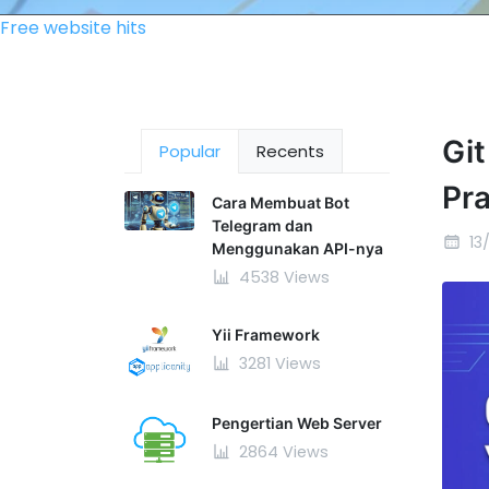
Free website hits
Git
Popular
Recents
Pra
Cara Membuat Bot
Telegram dan
13
Menggunakan API-nya
4538 Views
Yii Framework
3281 Views
Pengertian Web Server
2864 Views