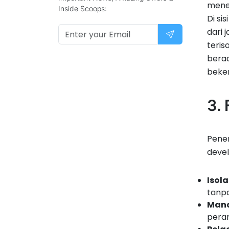
menet
Inside Scoops:
Di si
dari 
teris
berad
beke
3.
Pener
devel
Isola
tanpa
Mana
peran