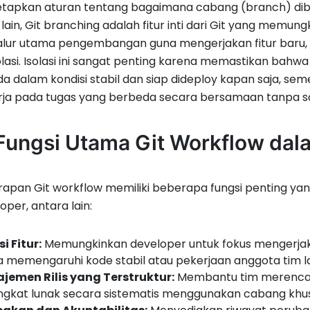
apkan aturan tentang bagaimana cabang (branch) dibuat,
si lain, Git branching adalah fitur inti dari Git yang 
jalur utama pengembangan guna mengerjakan fitur baru,
olasi. Isolasi ini sangat penting karena memastikan bah
a dalam kondisi stabil dan siap dideploy kapan saja,
rja pada tugas yang berbeda secara bersamaan tanpa s
 Fungsi Utama Git Workflow dal
apan Git workflow memiliki beberapa fungsi penting yan
oper, antara lain:
si Fitur:
Memungkinkan developer untuk fokus mengerjak
 memengaruhi kode stabil atau pekerjaan anggota tim l
jemen Rilis yang Terstruktur:
Membantu tim merencana
gkat lunak secara sistematis menggunakan cabang khusu