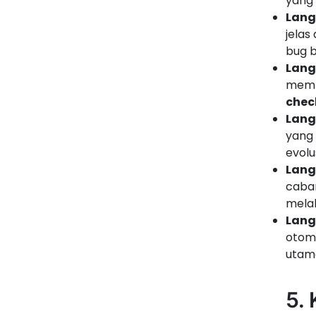
yang
Lang
jelas
bug b
Lang
membu
chec
Lang
yang 
evolu
Lang
caban
melak
Lang
otoma
utama
5.