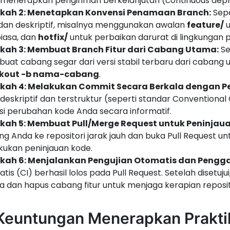
 menerapkan pengiriman berkelanjutan (continuous dep
kah 2: Menetapkan Konvensi Penamaan Branch:
Sepa
 dan deskriptif, misalnya menggunakan awalan
feature/
u
iasa, dan
hotfix/
untuk perbaikan darurat di lingkungan p
kah 3: Membuat Branch Fitur dari Cabang Utama:
Se
at cabang segar dari versi stabil terbaru dari caban
kout -b nama-cabang
.
kah 4: Melakukan Commit Secara Berkala dengan Pe
deskriptif dan terstruktur (seperti standar Conventio
si perubahan kode Anda secara informatif.
kah 5: Membuat Pull/Merge Request untuk Peninjaua
g Anda ke repositori jarak jauh dan buka Pull Request 
ukan peninjauan kode.
kah 6: Menjalankan Pengujian Otomatis dan Pengg
tis (CI) berhasil lolos pada Pull Request. Setelah disetuj
 dan hapus cabang fitur untuk menjaga kerapian reposit
 Keuntungan Menerapkan Praktik