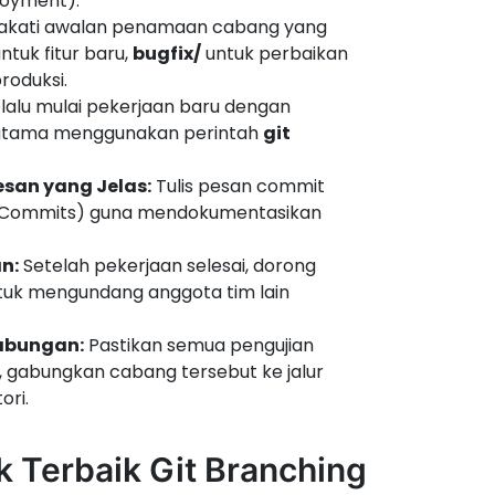
loyment).
kati awalan penamaan cabang yang
ntuk fitur baru,
bugfix/
untuk perbaikan
roduksi.
lalu mulai pekerjaan baru dengan
g utama menggunakan perintah
git
san yang Jelas:
Tulis pesan commit
nal Commits) guna mendokumentasikan
n:
Setelah pekerjaan selesai, dorong
untuk mengundang anggota tim lain
abungan:
Pastikan semua pengujian
ui, gabungkan cabang tersebut ke jalur
ori.
 Terbaik Git Branching