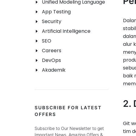
Pe
Unified Modeling Language
App Testing
Dala
Security
stabi
Artificial Intelligence
dala
SEO
alur 
Careers
menye
produ
DevOps
sebua
Akademik
baik
memas
2. 
SUBSCRIBE FOR LATEST
OFFERS
Git w
Subscribe to Our Newsletter to get
tim d
Important News, Amazing Offers &