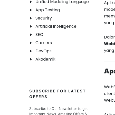
Unified Modeling Language
Aplik
moder
App Testing
memua
Security
yang 
Artificial Intelligence
SEO
Dala
Careers
WebS
yang 
DevOps
Akademik
Ap
WebSo
SUBSCRIBE FOR LATEST
clien
OFFERS
WebSo
Subscribe to Our Newsletter to get
Artin
Important News, Amazing Offers &