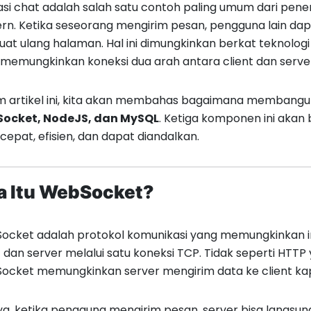
asi chat adalah salah satu contoh paling umum dari pene
n. Ketika seseorang mengirim pesan, pengguna lain dap
t ulang halaman. Hal ini dimungkinkan berkat teknolog
memungkinkan koneksi dua arah antara client dan serve
m artikel ini, kita akan membahas bagaimana membang
ocket, NodeJS, dan MySQL
. Ketiga komponen ini aka
cepat, efisien, dan dapat diandalkan.
a Itu WebSocket?
cket adalah protokol komunikasi yang memungkinkan int
t dan server melalui satu koneksi TCP. Tidak seperti HTT
cket memungkinkan server mengirim data ke client kap
ya, ketika pengguna mengirim pesan, server bisa langs