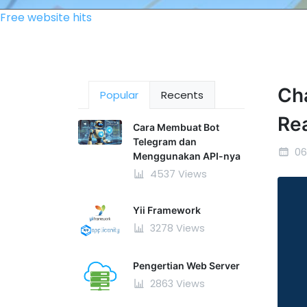
Free website hits
Ch
Popular
Recents
Rea
Cara Membuat Bot
Telegram dan
06
Menggunakan API-nya
4537 Views
Yii Framework
3278 Views
Pengertian Web Server
2863 Views