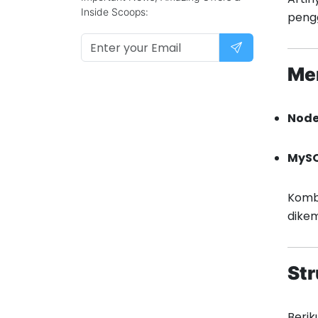
Inside Scoops:
pengg
Me
Nod
MyS
Komb
dike
Str
Berik