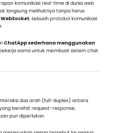
rapan komunikasi real-time di dunia web
at langsung melihatnya tanpa harus
i
WebSocket
, sebuah protokol komunikasi
r.
un
ChatApp sederhana menggunakan
n bekerja sama untuk membuat sistem chat
eraksi dua arah (full-duplex) antara
P yang bersifat request–response,
an pun diperlukan.
ung meneruskan pesan tersebut ke semua