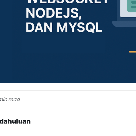
min read
dahuluan