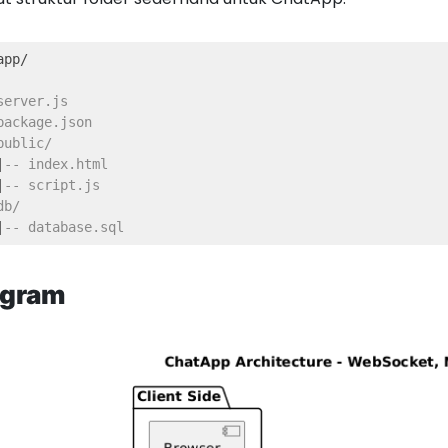
pp/

server.js
package.json
public/
|
-- index.html
|
-- script.js
db/
|
-- database.sql
agram