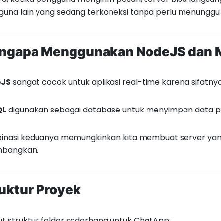
una lain yang sedang terkoneksi tanpa perlu menunggu p
ngapa Menggunakan NodeJS dan
eJS
sangat cocok untuk aplikasi real-time karena sifatn
QL
digunakan sebagai database untuk menyimpan data p
inasi keduanya memungkinkan kita membuat server yang
mbangkan.
uktur Proyek
ut struktur folder sederhana untuk ChatApp: