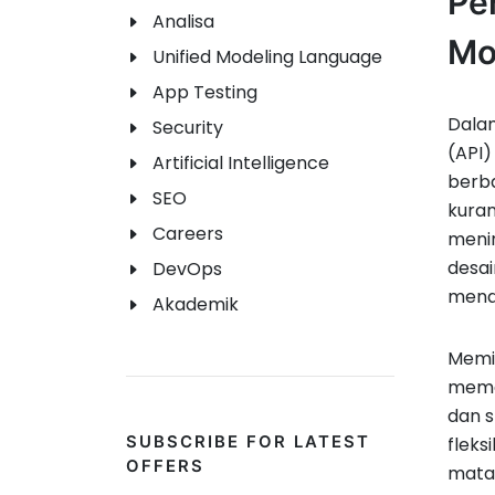
Pe
Analisa
Mo
Unified Modeling Language
App Testing
Dalam
Security
(API
Artificial Intelligence
berba
SEO
kura
Careers
menin
desai
DevOps
mend
Akademik
Memi
mema
dan 
fleks
SUBSCRIBE FOR LATEST
OFFERS
matan