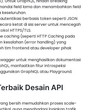
). Untuk GraphQL, hindari breaking
andai field lama dan menambahkan field
 keseluruhan.
utentikasi berbasis token seperti JSON
ecara ketat di sisi server untuk mencegah
tokol HTTPS/TLS.
 caching (seperti HTTP Caching pada
n kesalahan (error handling) yang
h tim frontend atau developer pihak
Swagger untuk menghasilkan dokumentasi
phQL, manfaatkan fitur introspeksi
ggunakan GraphiQL atau Playground.
erbaik Desain API
 yang bersih memudahkan proses scale-
ertikal, guna menghadapi lonjakan trafik