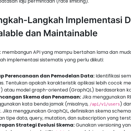
tasan laju permintaan (rate limiting).
ngkah-Langkah Implementasi D
alable dan Maintainable
k membangun API yang mampu bertahan lama dan mudah
ah implementasi sistematis yang perlu diikuti:
p Perencanaan dan Pemodelan Data:
Identifikasi se
as. Tentukan apakah karakteristik aplikasi lebih cocok
) atau model graph-oriented (GraphQL) berdasarkan kom
ncangan Skema dan Penamaan:
Jika menggunakan RE
gunakan kata benda jamak (misalnya,
) da
/api/v1/users
. Jika menggunakan GraphQL, definisikan skema schema-
n tipe data, query, mutation, dan subscription yang ters
rapan Strategi Evolusi Skema:
Gunakan versioning yang