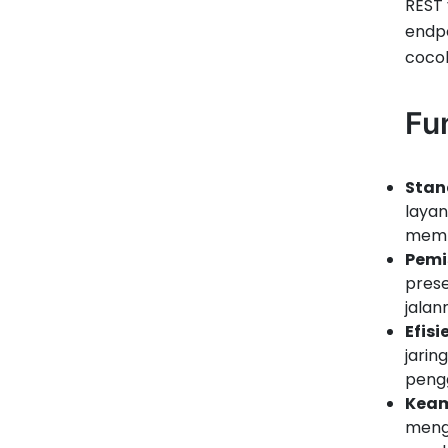
REST 
endp
cocok
Fu
Stan
layan
mempe
Pemi
prese
jalann
Efisi
jarin
peng
Keam
mengo