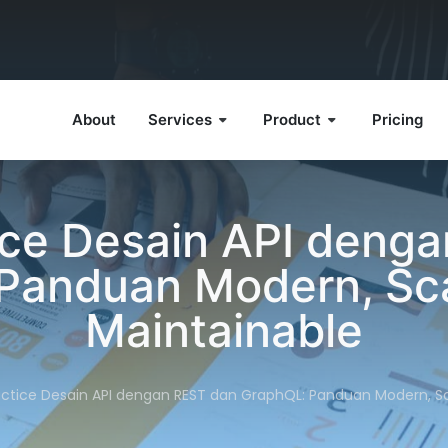
About
Services
Product
Pricing
ice Desain API deng
Panduan Modern, Sca
Maintainable
actice Desain API dengan REST dan GraphQL: Panduan Modern, Sc