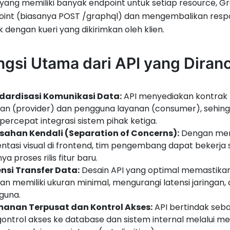
yang memiliki banyak endpoint untuk setiap resource,
oint (biasanya POST /graphql) dan mengembalikan resp
 dengan kueri yang dikirimkan oleh klien.
ngsi Utama dari API yang Diran
dardisasi Komunikasi Data:
API menyediakan kontrak 
an (provider) dan pengguna layanan (consumer), sehin
rcepat integrasi sistem pihak ketiga.
sahan Kendali (Separation of Concerns):
Dengan memi
ntasi visual di frontend, tim pengembang dapat bekerj
ya proses rilis fitur baru.
ensi Transfer Data:
Desain API yang optimal memastikan 
gan memiliki ukuran minimal, mengurangi latensi jaring
guna.
anan Terpusat dan Kontrol Akses:
API bertindak se
ntrol akses ke database dan sistem internal melalui meka