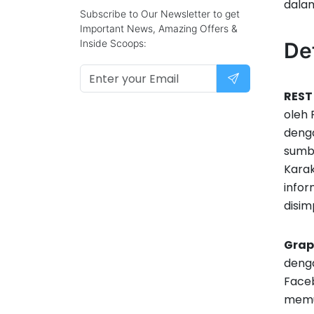
dalam
Subscribe to Our Newsletter to get
Important News, Amazing Offers &
Inside Scoops:
De
REST
oleh 
deng
sumbe
Karak
infor
disim
Grap
denga
Faceb
memun