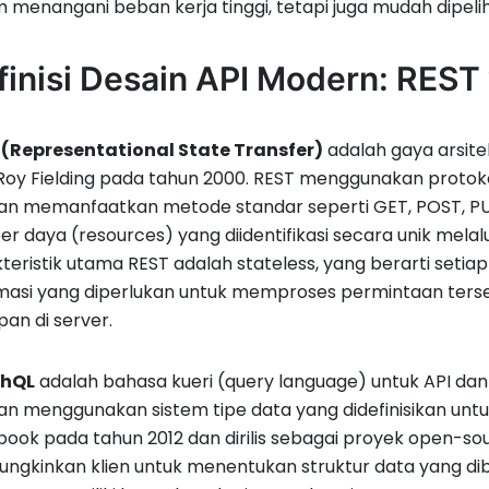
 menangani beban kerja tinggi, tetapi juga mudah dipelih
finisi Desain API Modern: REST
 (Representational State Transfer)
adalah gaya arsite
Roy Fielding pada tahun 2000. REST menggunakan proto
an memanfaatkan metode standar seperti GET, POST, PU
r daya (resources) yang diidentifikasi secara unik melalu
teristik utama REST adalah stateless, yang berarti setiap
masi yang diperlukan untuk memproses permintaan ters
pan di server.
hQL
adalah bahasa kueri (query language) untuk API dan
n menggunakan sistem tipe data yang didefinisikan unt
ook pada tahun 2012 dan dirilis sebagai proyek open-so
gkinkan klien untuk menentukan struktur data yang di