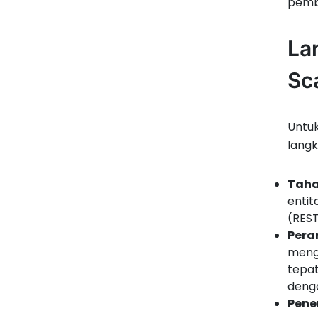
pemba
La
Sc
Untu
langk
Taha
entit
(REST
Pera
meng
tepat
denga
Pene