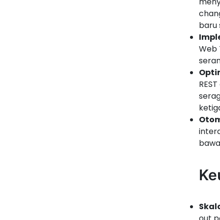
meny
chan
baru 
Impl
Web T
seran
Opti
REST 
serag
ketig
Otom
inter
bawa
Ke
Skal
out p