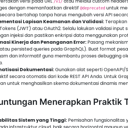
ertakan versi pada URL
atau melalui custom headers
/v1/
ges dengan memanfaatkan direktif
untuk men
@deprecated
secara bertahap tanpa harus mengubah versi API secara
ementasi Lapisan Keamanan dan Validasi:
Terapkan a
okens (JWT) atau OAuth2. Selalu lakukan validasi input s
gan injeksi dan pastikan enkripsi data menggunakan pro
masi Kinerja dan Penanganan Error:
Pasang mekanisme
atau persisted queries pada GraphQL). Buat format pesa
am dan informatif guna membantu proses debugging ole
a.
atisasi Dokumentasi:
Gunakan alat seperti OpenAPI/
aktif secara otomatis dari kode REST API Anda. Untuk Gra
an untuk menghasilkan skema dokumentasi dinamis men
untungan Menerapkan Praktik T
abilitas Sistem yang Tinggi:
Pemisahan fungsionalitas
ada infrastruktur cloud, baik secara horizontal maupun v