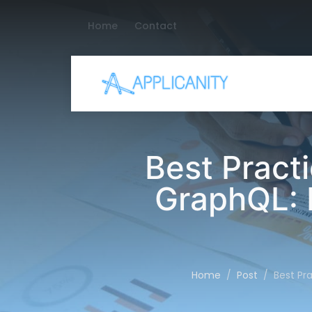
Home
Contact
Best Pract
GraphQL: 
Home
Post
Best Pr