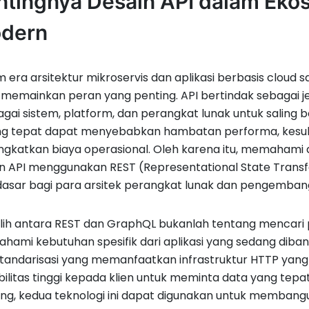
ntingnya Desain API dalam Eko
dern
 era arsitektur mikroservis dan aplikasi berbasis cloud s
) memainkan peran yang penting. API bertindak sebagai
gai sistem, platform, dan perangkat lunak untuk saling be
ng tepat dapat menyebabkan hambatan performa, kesuli
gkatkan biaya operasional. Oleh karena itu, memahami
n API menggunakan REST (Representational State Trans
asar bagi para arsitek perangkat lunak dan pengemban
lih antara REST dan GraphQL bukanlah tentang mencari
hami kebutuhan spesifik dari aplikasi yang sedang di
standarisasi yang memanfaatkan infrastruktur HTTP ya
ibilitas tinggi kepada klien untuk meminta data yang te
g, kedua teknologi ini dapat digunakan untuk membangu