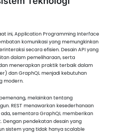
sistem Teknologi
aat ini, Application Programming Interface
 jembatan komunikasi yang memungkinkan
rinteraksi secara efisien. Desain API yang
tan dalam pemeliharaan, serta
 dan menerapkan praktik terbaik dalam
fer) dan GraphQL menjadi kebutuhan
g modern.
 pemenang, melainkan tentang
bangun. REST menawarkan kesederhanaan
ng ada, sementara GraphQL memberikan
pat. Dengan pendekatan desain yang
n sistem yang tidak hanya scalable